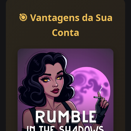
🎯 Vantagens da Sua
Conta