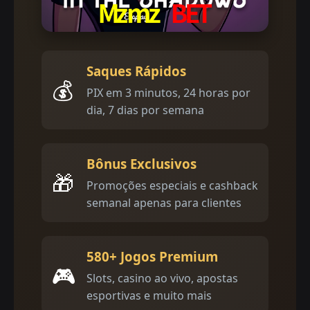
Saques Rápidos
💰
PIX em 3 minutos, 24 horas por
dia, 7 dias por semana
Bônus Exclusivos
🎁
Promoções especiais e cashback
semanal apenas para clientes
580+ Jogos Premium
🎮
Slots, casino ao vivo, apostas
esportivas e muito mais