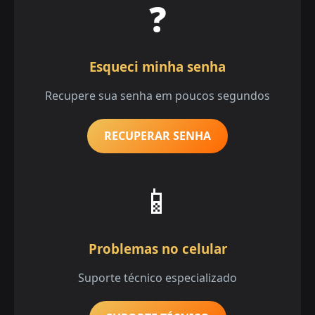
❓
Esqueci minha senha
Recupere sua senha em poucos segundos
RECUPERAR SENHA
📱
Problemas no celular
Suporte técnico especializado