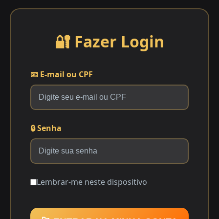
🔐 Fazer Login
📧 E-mail ou CPF
🔒 Senha
Lembrar-me neste dispositivo