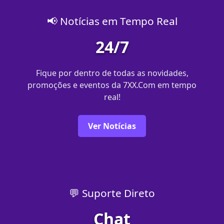
📢 Notícias em Tempo Real
24/7
Fique por dentro de todas as novidades,
promoções e eventos da 7XX.Com em tempo
real!
Ver Notícias
💬 Suporte Direto
Chat