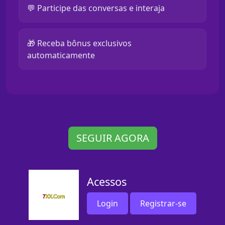
💬 Participe das conversas e interaja
🎁 Receba bônus exclusivos
automaticamente
SEGUIR AGORA
Acessos
Login
Registrar-se