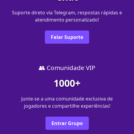
Suporte direto via Telegram, respostas rápidas e
atendimento personalizado!
Falar Suporte
👥 Comunidade VIP
1000+
Junte-se a uma comunidade exclusiva de
jogadores e compartilhe experiências!
Entrar Grupo