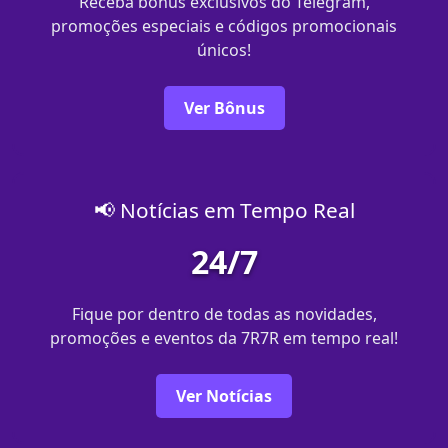
Receba bônus exclusivos do Telegram,
promoções especiais e códigos promocionais
únicos!
Ver Bônus
📢 Notícias em Tempo Real
24/7
Fique por dentro de todas as novidades,
promoções e eventos da 7R7R em tempo real!
Ver Notícias