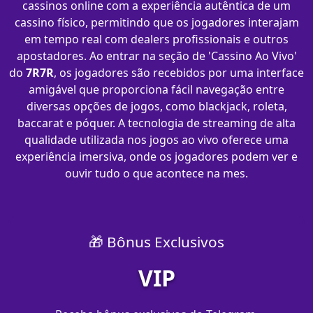
cassinos online com a experiência autêntica de um
cassino físico, permitindo que os jogadores interajam
em tempo real com dealers profissionais e outros
apostadores. Ao entrar na seção de 'Cassino Ao Vivo'
do
7R7R
, os jogadores são recebidos por uma interface
amigável que proporciona fácil navegação entre
diversas opções de jogos, como blackjack, roleta,
baccarat e póquer. A tecnologia de streaming de alta
qualidade utilizada nos jogos ao vivo oferece uma
experiência imersiva, onde os jogadores podem ver e
ouvir tudo o que acontece na mes.
🎁 Bônus Exclusivos
VIP