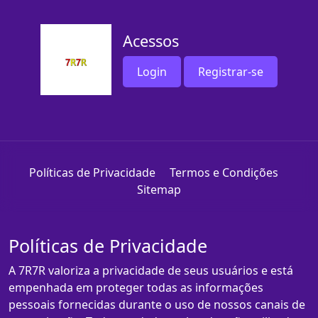
Acessos
Login
Registrar-se
Políticas de Privacidade
Termos e Condições
Sitemap
Políticas de Privacidade
A 7R7R valoriza a privacidade de seus usuários e está
empenhada em proteger todas as informações
pessoais fornecidas durante o uso de nossos canais de