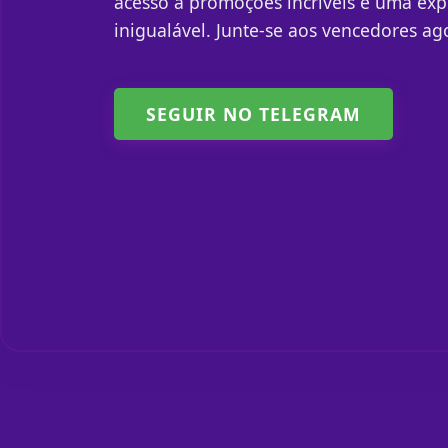
acesso a promoções incríveis e uma exp
inigualável. Junte-se aos vencedores ag
SEGUIR NO TELEGRAM