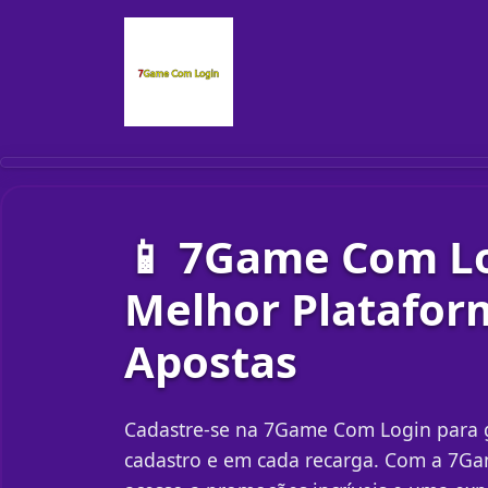
📱 7Game Com L
Melhor Platafor
Apostas
Cadastre-se na 7Game Com Login para
cadastro e em cada recarga. Com a 7G