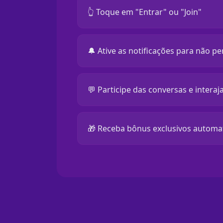
👆 Toque em "Entrar" ou "Join"
🔔 Ative as notificações para não p
💬 Participe das conversas e interaj
🎁 Receba bônus exclusivos autom