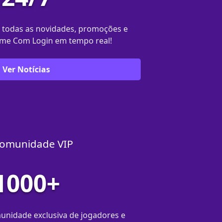
e todas as novidades, promoções e
me Com Login em tempo real!
Ver Notícias
Comunidade VIP
1000+
unidade exclusiva de jogadores e