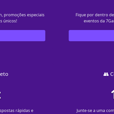
m, promoções especiais
Fique por dentro d
s únicos!
eventos da 7Ga
reto
👥 
t
espostas rápidas e
Junte-se a uma com