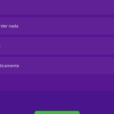
erder nada
a
aticamente