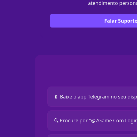
atendimento persona
Falar Suport
📱 Baixe o app Telegram no seu disp
🔍 Procure por "@7Game Com Login