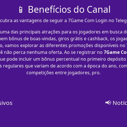
📱 Benefícios do Canal
cubra as vantagens de seguir a 7Game Com Login no Tele
uma das principais atrações para os jogadores em busca d
uem bônus de boas-vindas, giros grátis e cashback, os jo
o, vamos explorar as diferentes promoções disponíveis no
cê não perca nenhuma oferta. Ao se registrar no
7Game Co
e pode incluir um bônus percentual no primeiro depósito e
s regulares que variam de acordo com a época do ano, com
competições entre jogadores, pro.
sivos
📢 Notí