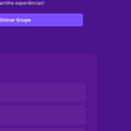
rtilhe experiências!
Entrar Grupo