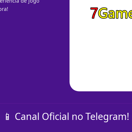
eriência de jogo
ora!
📱 Canal Oficial no Telegram!