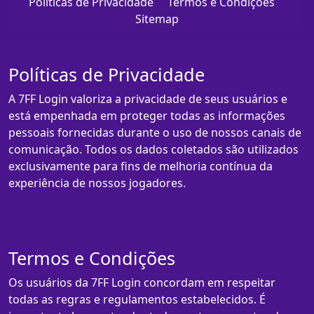
Políticas de Privacidade
Termos e Condições
Sitemap
Políticas de Privacidade
A 7FF Login valoriza a privacidade de seus usuários e
está empenhada em proteger todas as informações
pessoais fornecidas durante o uso de nossos canais de
comunicação. Todos os dados coletados são utilizados
exclusivamente para fins de melhoria contínua da
experiência de nossos jogadores.
Termos e Condições
Os usuários da 7FF Login concordam em respeitar
todas as regras e regulamentos estabelecidos. É