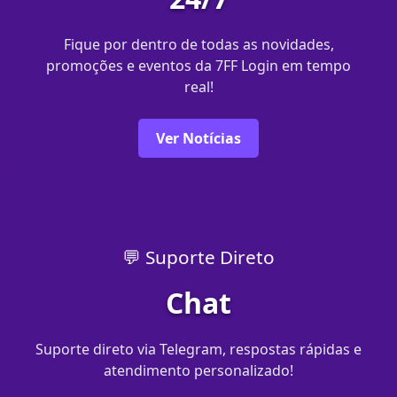
Fique por dentro de todas as novidades,
promoções e eventos da 7FF Login em tempo
real!
Ver Notícias
💬 Suporte Direto
Chat
Suporte direto via Telegram, respostas rápidas e
atendimento personalizado!