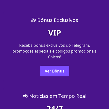
🎁 Bônus Exclusivos
VIP
Receba bônus exclusivos do Telegram,
promoções especiais e códigos promocionais
únicos!
Ver Bônus
📢 Notícias em Tempo Real
24/7