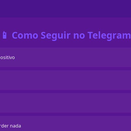
📱 Como Seguir no Telegram
ositivo
erder nada