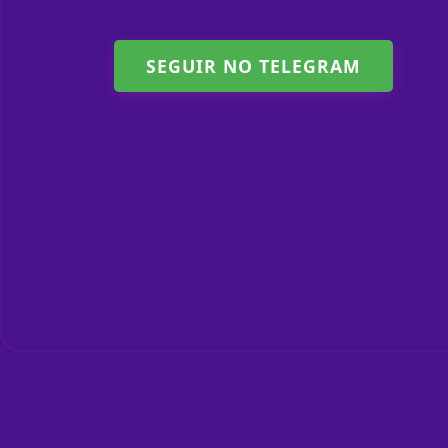
SEGUIR NO TELEGRAM