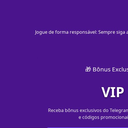
Jogue de forma responsável: Sempre siga a
🎁 Bônus Exclu
VIP
Receba bônus exclusivos do Telegra
e códigos promocionai