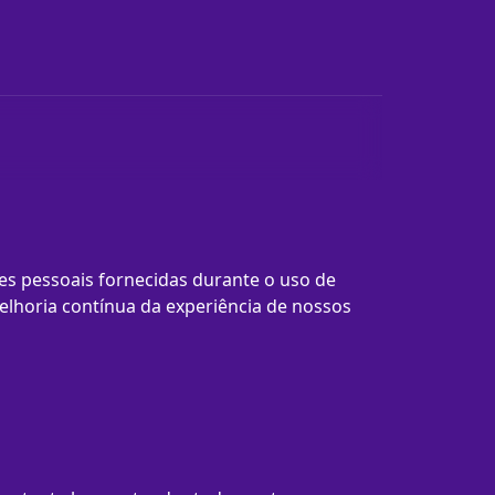
es pessoais fornecidas durante o uso de
elhoria contínua da experiência de nossos