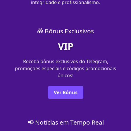
integridade e profissionalismo.
🎁 Bônus Exclusivos
VIP
Receba bônus exclusivos do Telegram,
promoções especiais e códigos promocionais
únicos!
Ver Bônus
📢 Notícias em Tempo Real