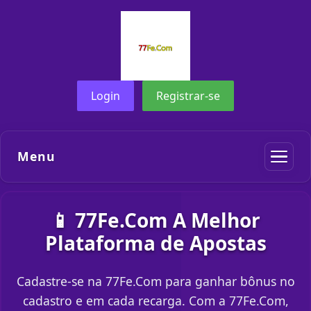
Login
Registrar-se
Menu
📱 77Fe.Com A Melhor
Plataforma de Apostas
Cadastre-se na 77Fe.Com para ganhar bônus no
cadastro e em cada recarga. Com a 77Fe.Com,