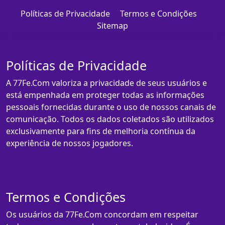
Políticas de Privacidade
Termos e Condições
Sitemap
Políticas de Privacidade
A 77Fe.Com valoriza a privacidade de seus usuários e
está empenhada em proteger todas as informações
pessoais fornecidas durante o uso de nossos canais de
comunicação. Todos os dados coletados são utilizados
exclusivamente para fins de melhoria contínua da
experiência de nossos jogadores.
Termos e Condições
Os usuários da 77Fe.Com concordam em respeitar