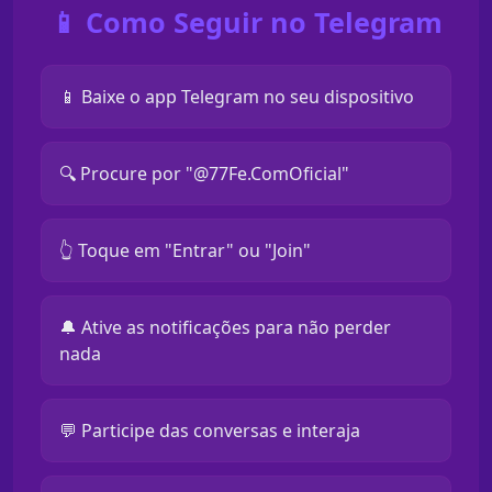
📱 Como Seguir no Telegram
📱 Baixe o app Telegram no seu dispositivo
🔍 Procure por "@77Fe.ComOficial"
👆 Toque em "Entrar" ou "Join"
🔔 Ative as notificações para não perder
nada
💬 Participe das conversas e interaja