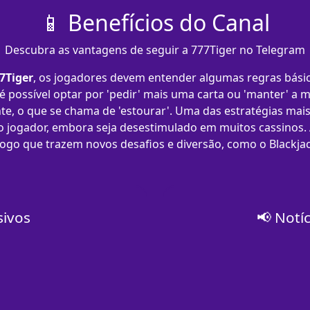
📱 Benefícios do Canal
Descubra as vantagens de seguir a 777Tiger no Telegram
7Tiger
, os jogadores devem entender algumas regras básic
, é possível optar por 'pedir' mais uma carta ou 'manter' a 
te, o que se chama de 'estourar'. Uma das estratégias mai
 jogador, embora seja desestimulado em muitos cassinos. 
jogo que trazem novos desafios e diversão, como o Blackjac
sivos
📢 Notí