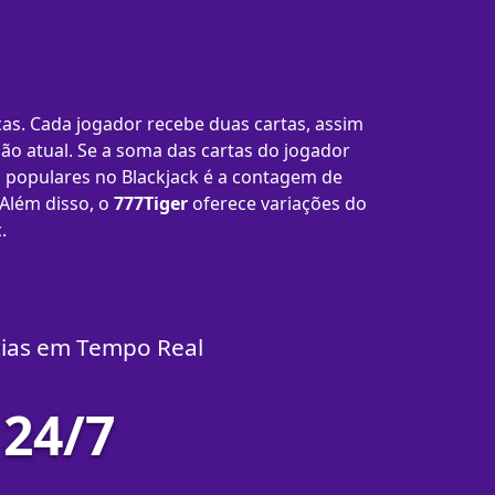
as. Cada jogador recebe duas cartas, assim
mão atual. Se a soma das cartas do jogador
s populares no Blackjack é a contagem de
Além disso, o
777Tiger
oferece variações do
.
cias em Tempo Real
24/7