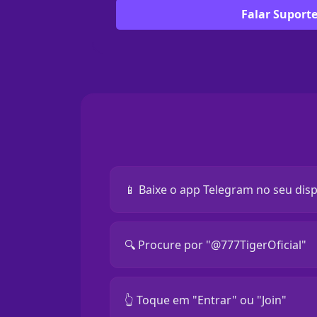
Falar Suport
📱 Baixe o app Telegram no seu disp
🔍 Procure por "@777TigerOficial"
👆 Toque em "Entrar" ou "Join"