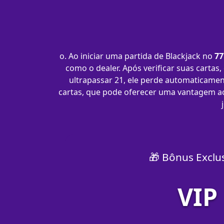
o. Ao iniciar uma partida de Blackjack no
77
como o dealer. Após verificar suas cartas
ultrapassar 21, ele perde automaticamen
cartas, que pode oferecer uma vantagem ao
🎁 Bônus Exclu
VIP