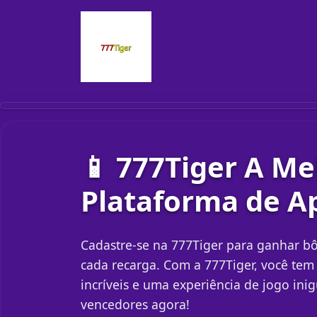
📱 777Tiger A Me
Plataforma de A
Cadastre-se na 777Tiger para ganhar b
cada recarga. Com a 777Tiger, você te
incríveis e uma experiência de jogo inig
vencedores agora!