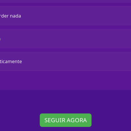
erder nada
a
aticamente
SEGUIR AGORA