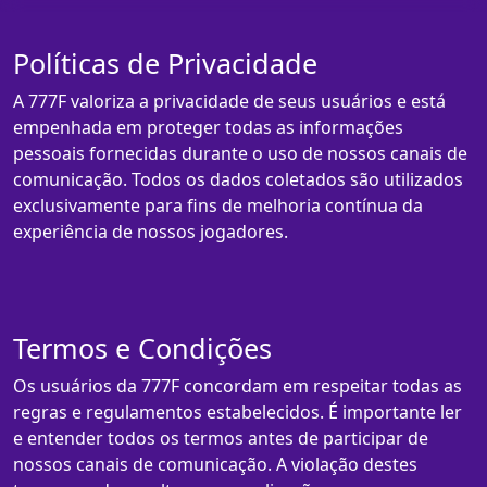
Políticas de Privacidade
A 777F valoriza a privacidade de seus usuários e está
empenhada em proteger todas as informações
pessoais fornecidas durante o uso de nossos canais de
comunicação. Todos os dados coletados são utilizados
exclusivamente para fins de melhoria contínua da
experiência de nossos jogadores.
Termos e Condições
Os usuários da 777F concordam em respeitar todas as
regras e regulamentos estabelecidos. É importante ler
e entender todos os termos antes de participar de
nossos canais de comunicação. A violação destes