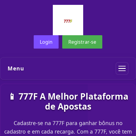
Login
Registrar-se
Menu
📱 777F A Melhor Plataforma
de Apostas
Cadastre-se na 777F para ganhar bônus no
cadastro e em cada recarga. Com a 777F, você tem