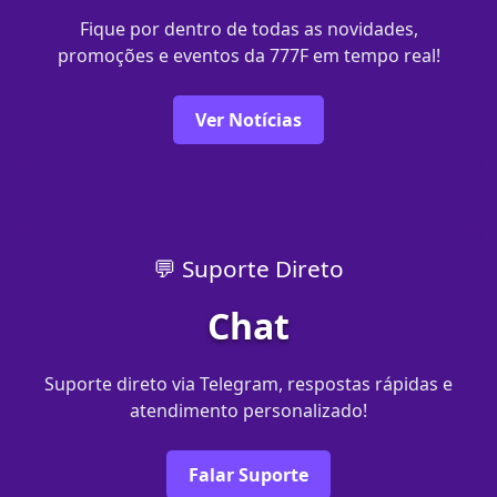
Fique por dentro de todas as novidades,
promoções e eventos da 777F em tempo real!
Ver Notícias
💬 Suporte Direto
Chat
Suporte direto via Telegram, respostas rápidas e
atendimento personalizado!
Falar Suporte