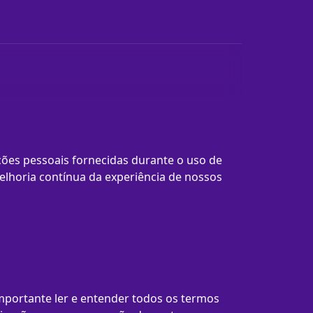
ões pessoais fornecidas durante o uso de
elhoria contínua da experiência de nossos
mportante ler e entender todos os termos