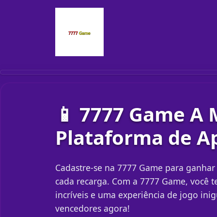
📱 7777 Game A 
Plataforma de A
Cadastre-se na 7777 Game para ganhar
cada recarga. Com a 7777 Game, você 
incríveis e uma experiência de jogo inig
vencedores agora!