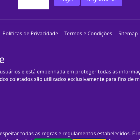
Políticas de Privacidade
Termos e Condições
Sitemap
de
s usuários e está empenhada em proteger todas as informaç
os coletados são utilizados exclusivamente para fins de m
peitar todas as regras e regulamentos estabelecidos. É i