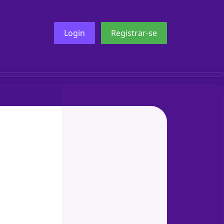
Login
Registrar-se