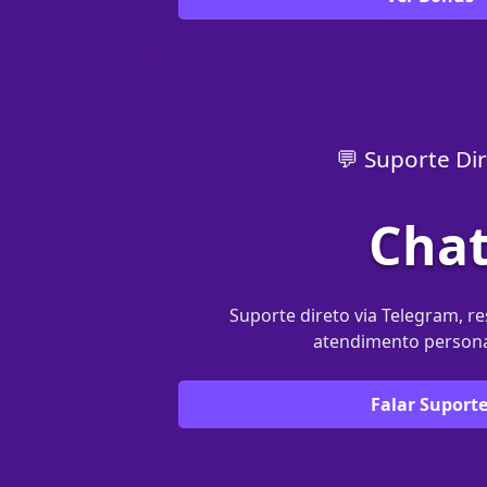
💬 Suporte Di
Cha
Suporte direto via Telegram, r
atendimento persona
Falar Suport