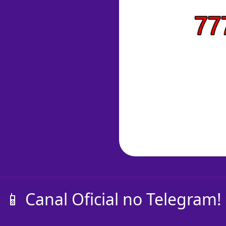
📱 Canal Oficial no Telegram!