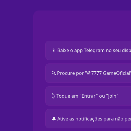
📱 Baixe o app Telegram no seu disp
🔍 Procure por "@7777 GameOficial
👆 Toque em "Entrar" ou "Join"
🔔 Ative as notificações para não p