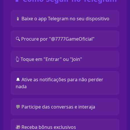
📱 Baixe o app Telegram no seu dispositivo
🔍 Procure por "@7777GameOficial"
👆 Toque em "Entrar" ou "Join"
🔔 Ative as notificações para não perder
nada
💬 Participe das conversas e interaja
🎁 Receba bônus exclusivos