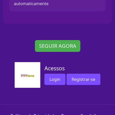
automaticamente
SEGUIR AGORA
Acessos
Login
Registrar-se