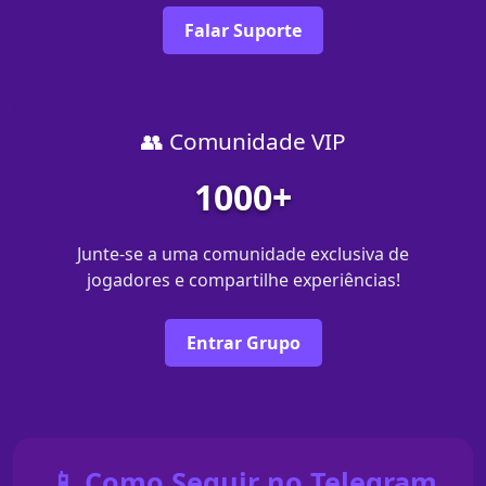
Falar Suporte
👥 Comunidade VIP
1000+
Junte-se a uma comunidade exclusiva de
jogadores e compartilhe experiências!
Entrar Grupo
📱 Como Seguir no Telegram