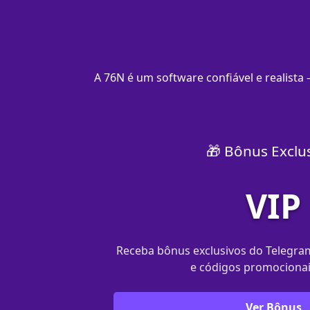
A 76N é um software confiável e realista
🎁 Bônus Exclu
VIP
Receba bônus exclusivos do Telegra
e códigos promocionai
Ver Bônus