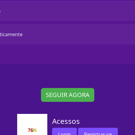
a
aticamente
SEGUIR AGORA
Acessos
Login
Registrar-se