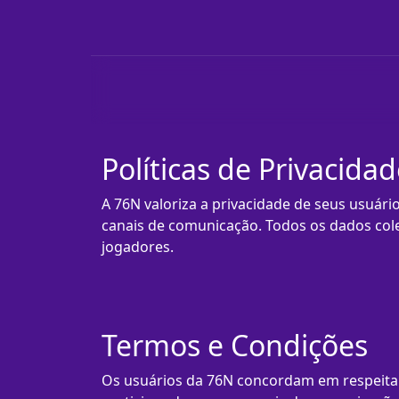
Políticas de Privacida
A 76N valoriza a privacidade de seus usuár
canais de comunicação. Todos os dados cole
jogadores.
Termos e Condições
Os usuários da 76N concordam em respeitar 