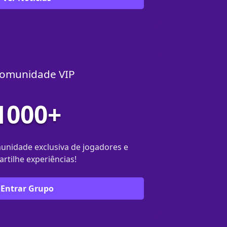
Comunidade VIP
1000+
unidade exclusiva de jogadores e
rtilhe experiências!
Entrar Grupo