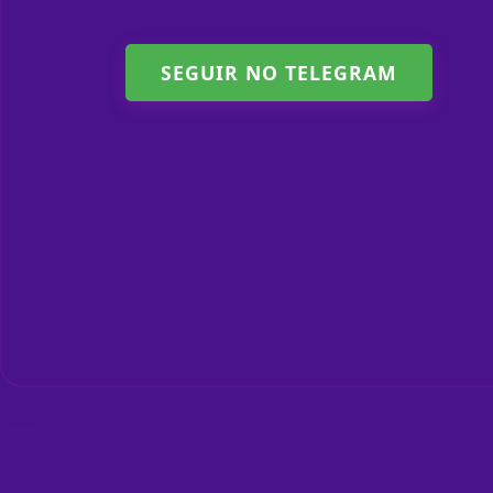
SEGUIR NO TELEGRAM