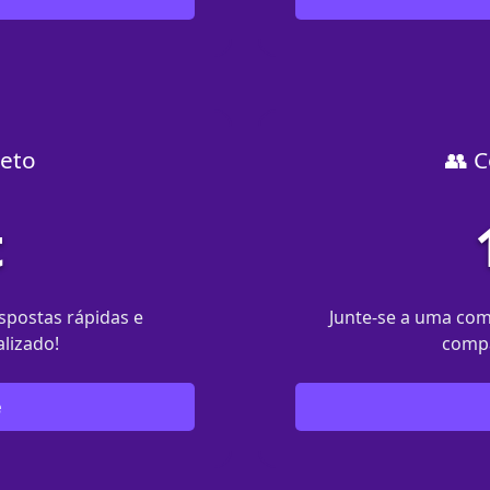
reto
👥 
t
espostas rápidas e
Junte-se a uma com
lizado!
compa
e