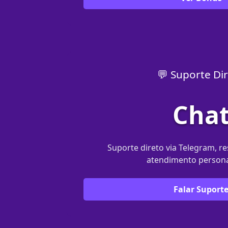
💬 Suporte Di
Cha
Suporte direto via Telegram, r
atendimento persona
Falar Suport