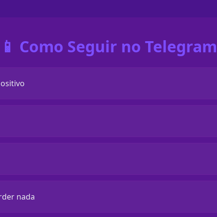
📱 Como Seguir no Telegram
ositivo
erder nada