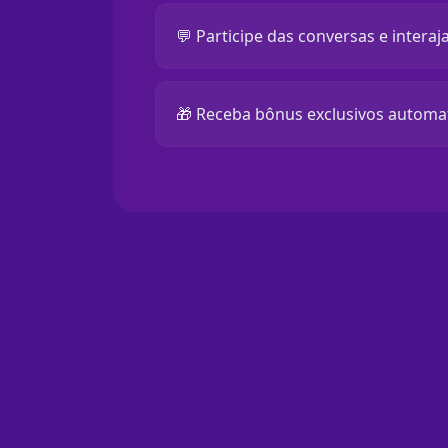
💬 Participe das conversas e interaj
🎁 Receba bônus exclusivos autom