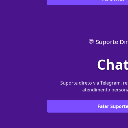
💬 Suporte Di
Cha
Suporte direto via Telegram, r
atendimento persona
Falar Suport