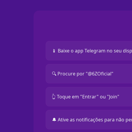
📱 Baixe o app Telegram no seu disp
🔍 Procure por "@6ZOficial"
👆 Toque em "Entrar" ou "Join"
🔔 Ative as notificações para não p