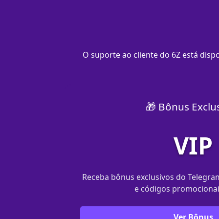
O suporte ao cliente do 6Z está disp
🎁 Bônus Exclu
VIP
Receba bônus exclusivos do Telegra
e códigos promocionai
Ver Bônus