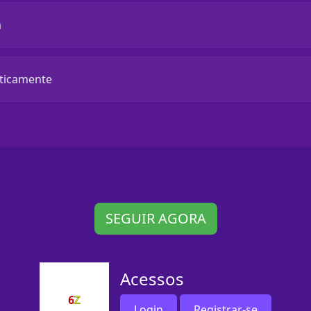
a
aticamente
SEGUIR AGORA
Acessos
Login
Registrar-se