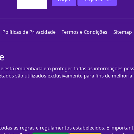
Políticas de Privacidade
Termos e Condições
Sitemap
de
os e está empenhada em proteger todas as informações pes
tados são utilizados exclusivamente para fins de melhoria
odas as regras e regulamentos estabelecidos. É important