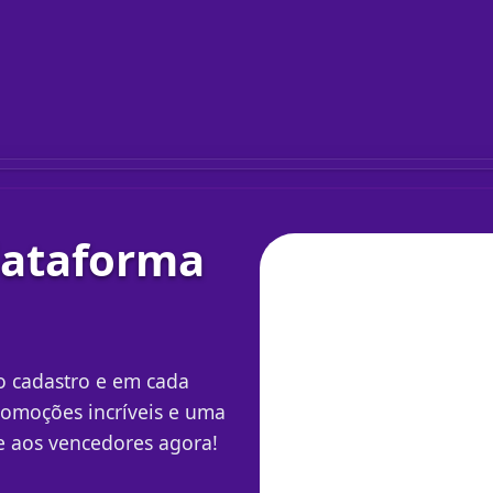
lataforma
o cadastro e em cada
romoções incríveis e uma
se aos vencedores agora!