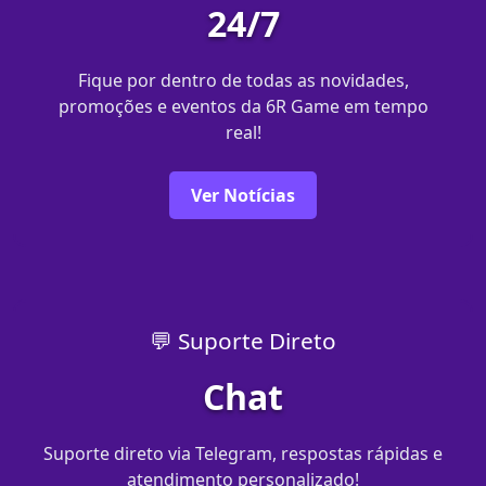
24/7
Fique por dentro de todas as novidades,
promoções e eventos da 6R Game em tempo
real!
Ver Notícias
💬 Suporte Direto
Chat
Suporte direto via Telegram, respostas rápidas e
atendimento personalizado!