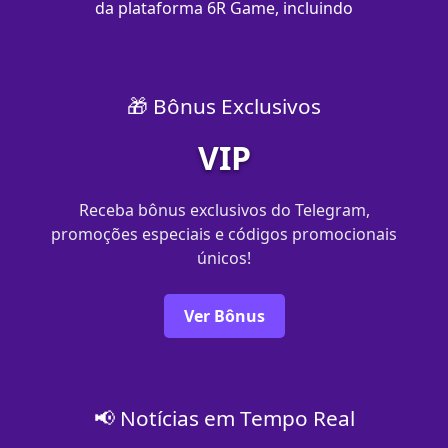
da plataforma 6R Game, incluindo
🎁 Bônus Exclusivos
VIP
Receba bônus exclusivos do Telegram,
promoções especiais e códigos promocionais
únicos!
Ver Bônus
📢 Notícias em Tempo Real