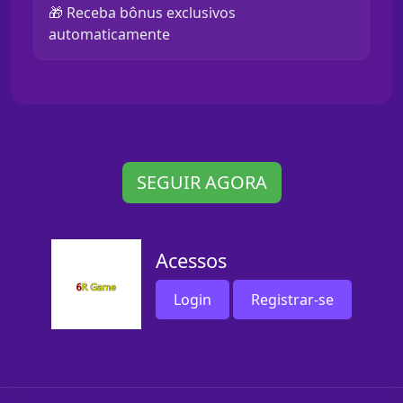
🎁 Receba bônus exclusivos
automaticamente
SEGUIR AGORA
Acessos
Login
Registrar-se