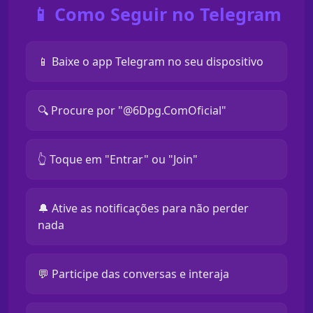
📱 Como Seguir no Telegram
📱 Baixe o app Telegram no seu dispositivo
🔍 Procure por "@6Dpg.ComOficial"
👆 Toque em "Entrar" ou "Join"
🔔 Ative as notificações para não perder
nada
💬 Participe das conversas e interaja