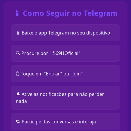
📱 Como Seguir no Telegram
📱 Baixe o app Telegram no seu dispositivo
🔍 Procure por "@69HOficial"
👆 Toque em "Entrar" ou "Join"
🔔 Ative as notificações para não perder
nada
💬 Participe das conversas e interaja