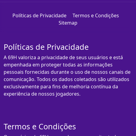
Políticas de Privacidade
Termos e Condições
Sitemap
Políticas de Privacidade
A 69H valoriza a privacidade de seus usuários e está
empenhada em proteger todas as informações
pessoais fornecidas durante o uso de nossos canais de
comunicação. Todos os dados coletados são utilizados
exclusivamente para fins de melhoria contínua da
experiência de nossos jogadores.
Termos e Condições