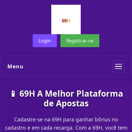
Login
Registrar-se
Menu
📱 69H A Melhor Plataforma
de Apostas
Cadastre-se na 69H para ganhar bônus no
cadastro e em cada recarga. Com a 69H, você tem