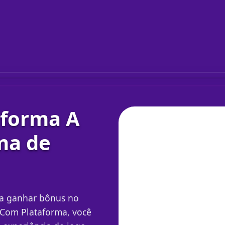
aforma A
ma de
ra ganhar bônus no
 Com Plataforma, você