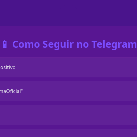
📱 Como Seguir no Telegram
ositivo
maOficial"