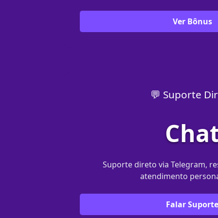
Ver Bônus
💬 Suporte Di
Cha
Suporte direto via Telegram, r
atendimento persona
Falar Suport