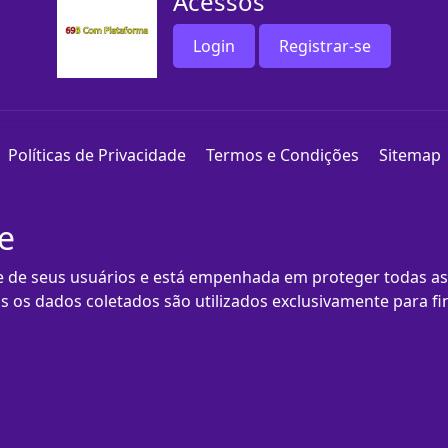
Acessos
Login
Registrar-se
Políticas de Privacidade
Termos e Condições
Sitemap
de
de de seus usuários e está empenhada em proteger todas as
 os dados coletados são utilizados exclusivamente para fi