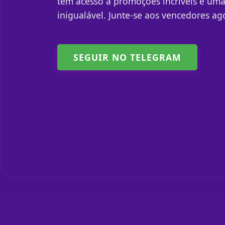
tem acesso a promoções incríveis e uma
inigualável. Junte-se aos vencedores ag
SEGUIR NO TELEGRAM