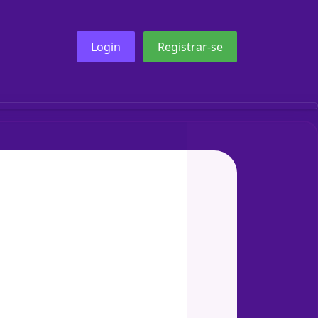
Login
Registrar-se