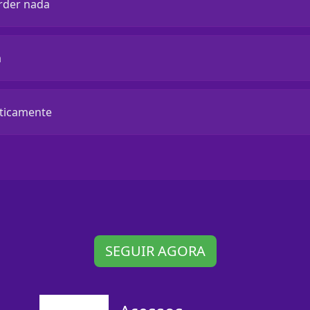
erder nada
a
aticamente
SEGUIR AGORA