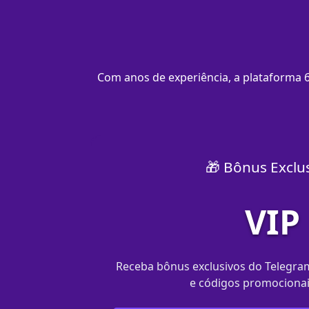
Com anos de experiência, a plataforma 6
🎁 Bônus Exclu
VIP
Receba bônus exclusivos do Telegra
e códigos promocionai