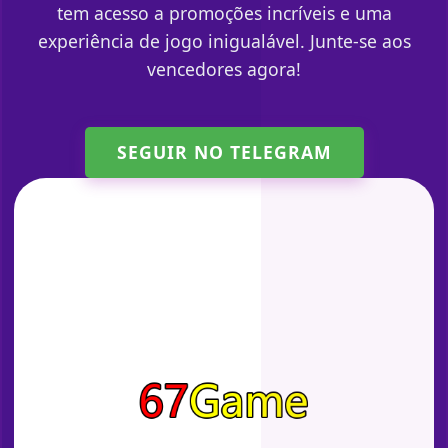
tem acesso a promoções incríveis e uma
experiência de jogo inigualável. Junte-se aos
vencedores agora!
SEGUIR NO TELEGRAM