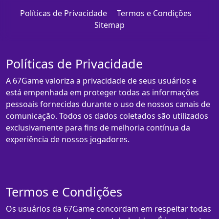
Políticas de Privacidade
Termos e Condições
Sitemap
Políticas de Privacidade
A 67Game valoriza a privacidade de seus usuários e
está empenhada em proteger todas as informações
pessoais fornecidas durante o uso de nossos canais de
comunicação. Todos os dados coletados são utilizados
exclusivamente para fins de melhoria contínua da
experiência de nossos jogadores.
Termos e Condições
Os usuários da 67Game concordam em respeitar todas