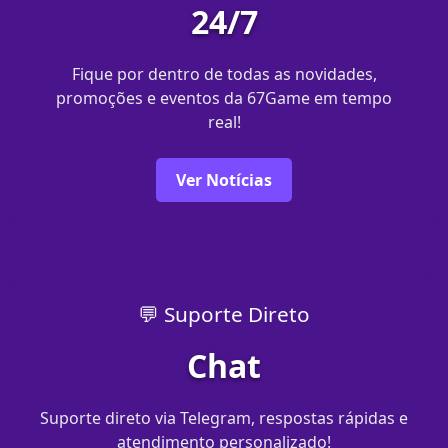
24/7
Fique por dentro de todas as novidades,
promoções e eventos da 67Game em tempo
real!
Ver Notícias
💬 Suporte Direto
Chat
Suporte direto via Telegram, respostas rápidas e
atendimento personalizado!