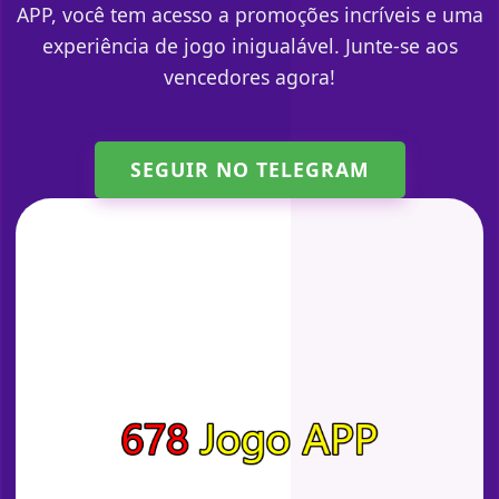
APP, você tem acesso a promoções incríveis e uma
experiência de jogo inigualável. Junte-se aos
vencedores agora!
SEGUIR NO TELEGRAM