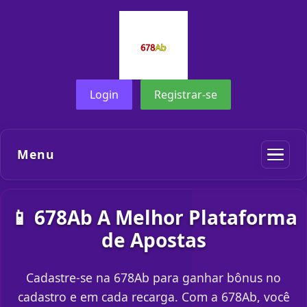
Login
Registrar-se
Menu
📱 678Ab A Melhor Plataforma
de Apostas
Cadastre-se na 678Ab para ganhar bônus no
cadastro e em cada recarga. Com a 678Ab, você