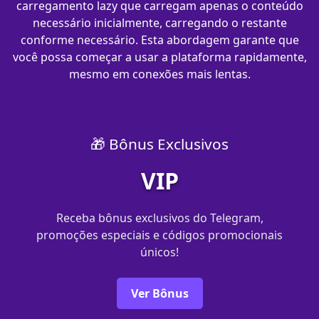
carregamento lazy que carregam apenas o conteúdo
necessário inicialmente, carregando o restante
conforme necessário. Esta abordagem garante que
você possa começar a usar a plataforma rapidamente,
mesmo em conexões mais lentas.
🎁 Bônus Exclusivos
VIP
Receba bônus exclusivos do Telegram,
promoções especiais e códigos promocionais
únicos!
Ver Bônus