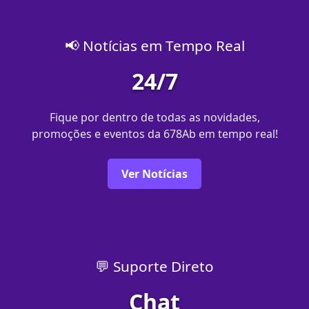
📢 Notícias em Tempo Real
24/7
Fique por dentro de todas as novidades,
promoções e eventos da 678Ab em tempo real!
Ver Notícias
💬 Suporte Direto
Chat