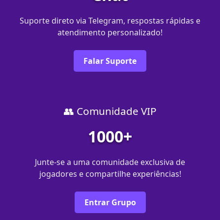
Suporte direto via Telegram, respostas rápidas e
atendimento personalizado!
Falar Suporte
👥 Comunidade VIP
1000+
Junte-se a uma comunidade exclusiva de
jogadores e compartilhe experiências!
Entrar Grupo