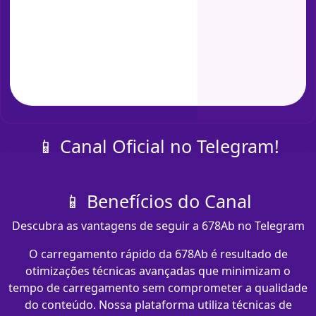
📱 Canal Oficial no Telegram!
📱 Benefícios do Canal
Descubra as vantagens de seguir a 678Ab no Telegram
O carregamento rápido da 678Ab é resultado de
otimizações técnicas avançadas que minimizam o
tempo de carregamento sem comprometer a qualidade
do conteúdo. Nossa plataforma utiliza técnicas de