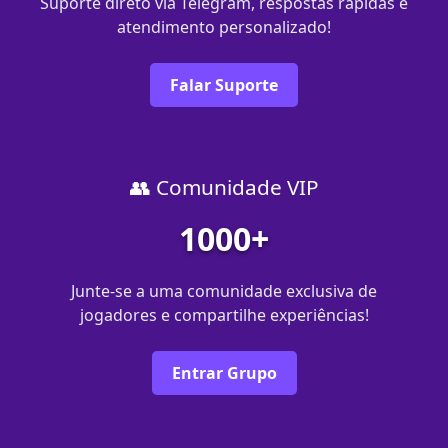
Suporte direto via Telegram, respostas rápidas e
atendimento personalizado!
Falar Suporte
👥 Comunidade VIP
1000+
Junte-se a uma comunidade exclusiva de
jogadores e compartilhe experiências!
Entrar Grupo