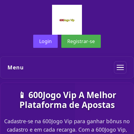
Login
Registrar-se
Menu
📱 600Jogo Vip A Melhor
Plataforma de Apostas
Cadastre-se na 600Jogo Vip para ganhar bônus no
cadastro e em cada recarga. Com a 600Jogo Vip,