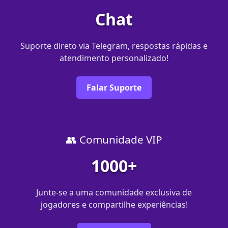
Chat
Suporte direto via Telegram, respostas rápidas e
atendimento personalizado!
Falar Suporte
👥 Comunidade VIP
1000+
Junte-se a uma comunidade exclusiva de
jogadores e compartilhe experiências!