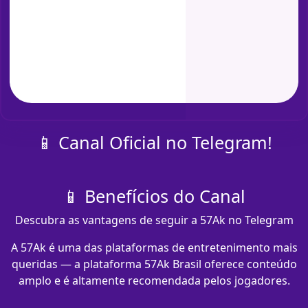
📱 Canal Oficial no Telegram!
📱 Benefícios do Canal
Descubra as vantagens de seguir a 57Ak no Telegram
A 57Ak é uma das plataformas de entretenimento mais
queridas — a plataforma 57Ak Brasil oferece conteúdo
amplo e é altamente recomendada pelos jogadores.