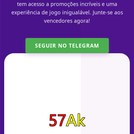
tem acesso a promoções incríveis e uma
experiência de jogo inigualável. Junte-se aos
vencedores agora!
SEGUIR NO TELEGRAM