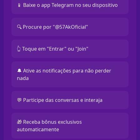
📱 Baixe o app Telegram no seu dispositivo
🔍 Procure por "@57AkOficial"
👆 Toque em "Entrar" ou "Join"
🔔 Ative as notificações para não perder
nada
💬 Participe das conversas e interaja
🎁 Receba bônus exclusivos
automaticamente