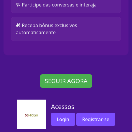
💬 Participe das conversas e interaja
🎁 Receba bônus exclusivos
automaticamente
SEGUIR AGORA
Acessos
Login
Registrar-se