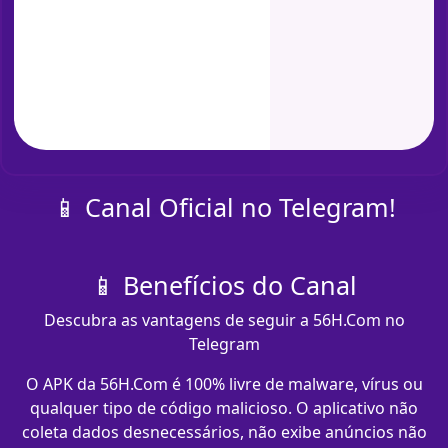
📱 Canal Oficial no Telegram!
📱 Benefícios do Canal
Descubra as vantagens de seguir a 56H.Com no
Telegram
O APK da 56H.Com é 100% livre de malware, vírus ou
qualquer tipo de código malicioso. O aplicativo não
coleta dados desnecessários, não exibe anúncios não