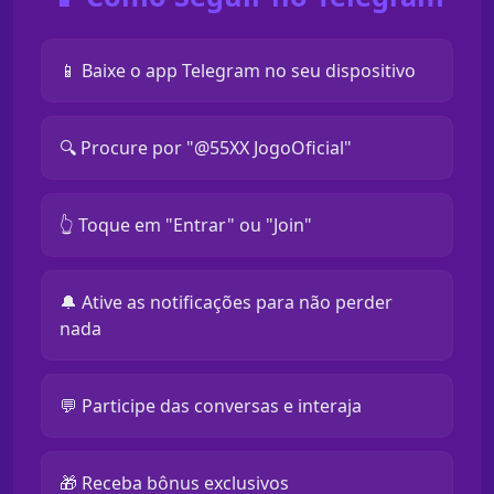
📱 Baixe o app Telegram no seu dispositivo
🔍 Procure por "@55XX JogoOficial"
👆 Toque em "Entrar" ou "Join"
🔔 Ative as notificações para não perder
nada
💬 Participe das conversas e interaja
🎁 Receba bônus exclusivos