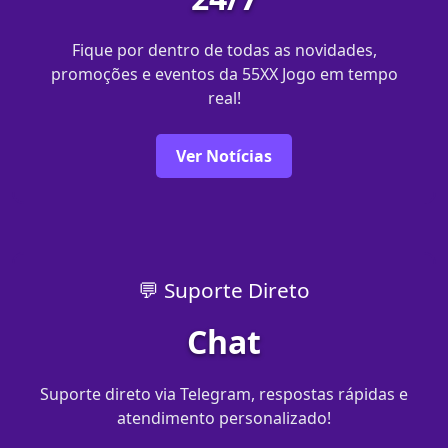
Fique por dentro de todas as novidades,
promoções e eventos da 55XX Jogo em tempo
real!
Ver Notícias
💬 Suporte Direto
Chat
Suporte direto via Telegram, respostas rápidas e
atendimento personalizado!