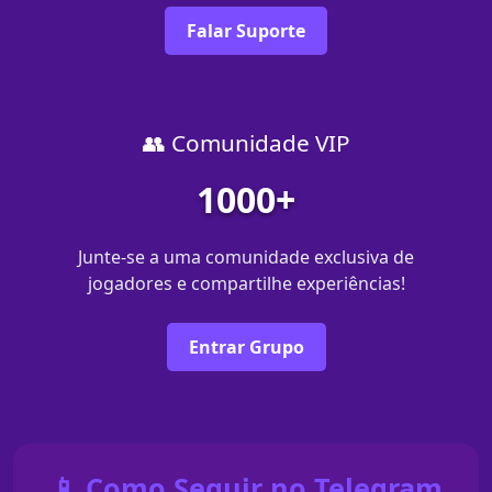
Falar Suporte
👥 Comunidade VIP
1000+
Junte-se a uma comunidade exclusiva de
jogadores e compartilhe experiências!
Entrar Grupo
📱 Como Seguir no Telegram