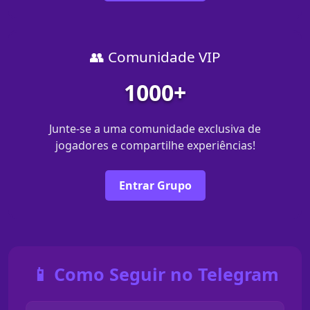
👥 Comunidade VIP
1000+
Junte-se a uma comunidade exclusiva de
jogadores e compartilhe experiências!
Entrar Grupo
📱 Como Seguir no Telegram