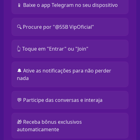
📱 Baixe o app Telegram no seu dispositivo
🔍 Procure por "@55B VipOficial"
👆 Toque em "Entrar" ou "Join"
🔔 Ative as notificações para não perder
nada
💬 Participe das conversas e interaja
🎁 Receba bônus exclusivos
automaticamente