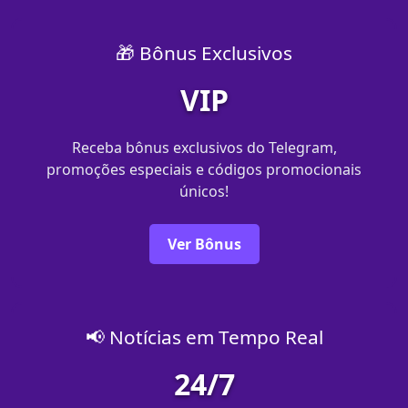
🎁 Bônus Exclusivos
VIP
Receba bônus exclusivos do Telegram,
promoções especiais e códigos promocionais
únicos!
Ver Bônus
📢 Notícias em Tempo Real
24/7