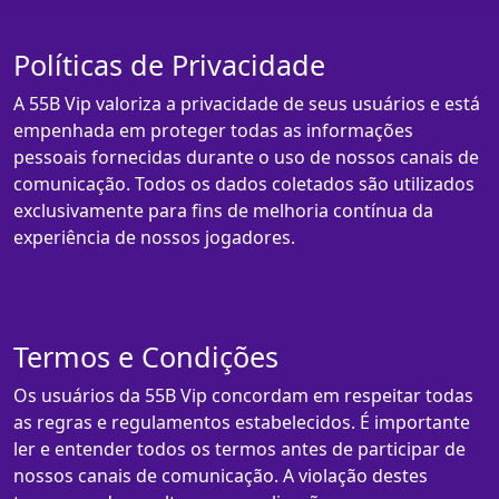
Políticas de Privacidade
A 55B Vip valoriza a privacidade de seus usuários e está
empenhada em proteger todas as informações
pessoais fornecidas durante o uso de nossos canais de
comunicação. Todos os dados coletados são utilizados
exclusivamente para fins de melhoria contínua da
experiência de nossos jogadores.
Termos e Condições
Os usuários da 55B Vip concordam em respeitar todas
as regras e regulamentos estabelecidos. É importante
ler e entender todos os termos antes de participar de
nossos canais de comunicação. A violação destes