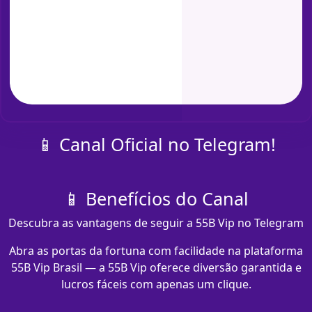
📱 Canal Oficial no Telegram!
📱 Benefícios do Canal
Descubra as vantagens de seguir a 55B Vip no Telegram
Abra as portas da fortuna com facilidade na plataforma
55B Vip Brasil — a 55B Vip oferece diversão garantida e
lucros fáceis com apenas um clique.