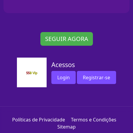
SEGUIR AGORA
Acessos
Login
Registrar-se
Políticas de Privacidade
Termos e Condições
Sitemap