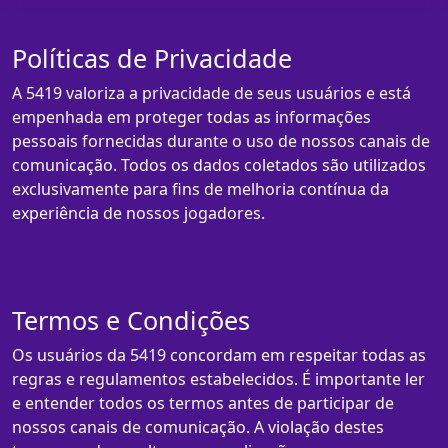
Políticas de Privacidade
A 5419 valoriza a privacidade de seus usuários e está
empenhada em proteger todas as informações
pessoais fornecidas durante o uso de nossos canais de
comunicação. Todos os dados coletados são utilizados
exclusivamente para fins de melhoria contínua da
experiência de nossos jogadores.
Termos e Condições
Os usuários da 5419 concordam em respeitar todas as
regras e regulamentos estabelecidos. É importante ler
e entender todos os termos antes de participar de
nossos canais de comunicação. A violação destes