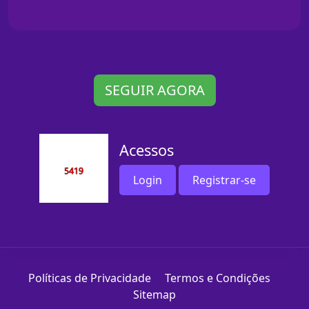
SEGUIR AGORA
Acessos
Login
Registrar-se
Políticas de Privacidade
Termos e Condições
Sitemap