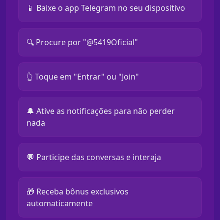
📱 Baixe o app Telegram no seu dispositivo
🔍 Procure por "@5419Oficial"
👆 Toque em "Entrar" ou "Join"
🔔 Ative as notificações para não perder
nada
💬 Participe das conversas e interaja
🎁 Receba bônus exclusivos
automaticamente