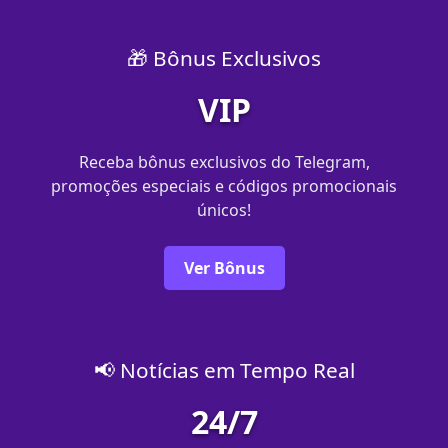
🎁 Bônus Exclusivos
VIP
Receba bônus exclusivos do Telegram,
promoções especiais e códigos promocionais
únicos!
Ver Bônus
📢 Notícias em Tempo Real
24/7