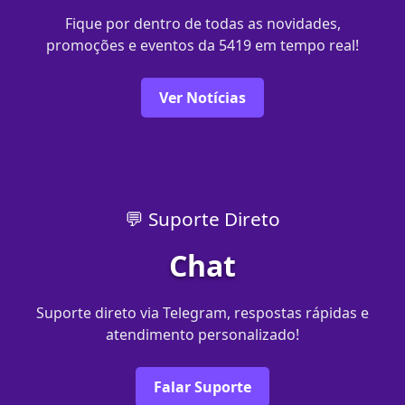
Fique por dentro de todas as novidades,
promoções e eventos da 5419 em tempo real!
Ver Notícias
💬 Suporte Direto
Chat
Suporte direto via Telegram, respostas rápidas e
atendimento personalizado!
Falar Suporte