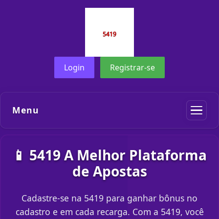
Login
Registrar-se
Menu
📱 5419 A Melhor Plataforma
de Apostas
Cadastre-se na 5419 para ganhar bônus no
cadastro e em cada recarga. Com a 5419, você