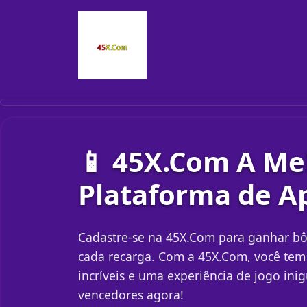
📱 45X.Com A Me
Plataforma de A
Cadastre-se na 45X.Com para ganhar bô
cada recarga. Com a 45X.Com, você tem
incríveis e uma experiência de jogo inig
vencedores agora!