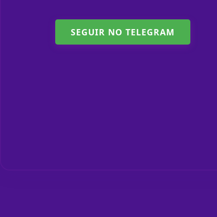
SEGUIR NO TELEGRAM