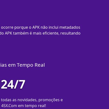
 ocorre porque o APK não inclui metadados
do APK também é mais eficiente, resultando
cias em Tempo Real
24/7
e todas as novidades, promoções e
 45X.Com em tempo real!