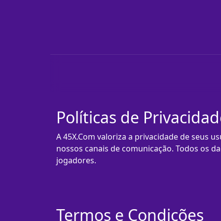
Políticas de Privacida
A 45X.Com valoriza a privacidade de seus u
nossos canais de comunicação. Todos os dad
jogadores.
Termos e Condições