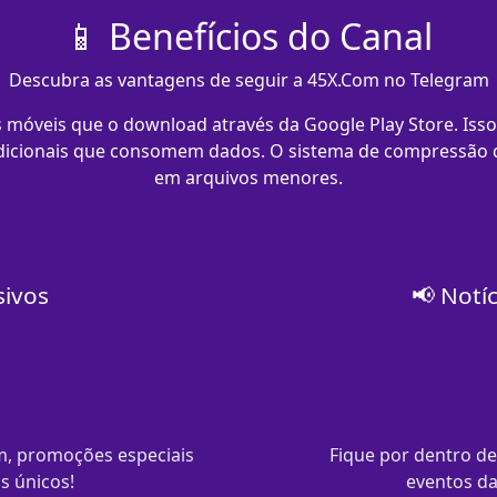
📱 Benefícios do Canal
Descubra as vantagens de seguir a 45X.Com no Telegram
veis que o download através da Google Play Store. Isso
adicionais que consomem dados. O sistema de compressão 
em arquivos menores.
sivos
📢 Notí
m, promoções especiais
Fique por dentro d
s únicos!
eventos da