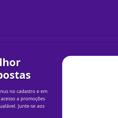
lhor
postas
nus no cadastro e em
 acesso a promoções
ualável. Junte-se aos