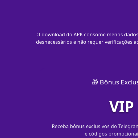
O download do APK consome menos dados mó
desnecessários e não requer verificações 
🎁 Bônus Exclu
VIP
Receba bônus exclusivos do Telegra
e códigos promocionai