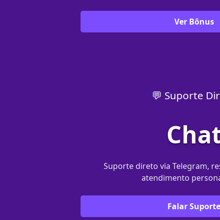
Ver Bônus
💬 Suporte Di
Cha
Suporte direto via Telegram, r
atendimento persona
Falar Suport