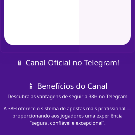
📱 Canal Oficial no Telegram!
📱 Benefícios do Canal
Descubra as vantagens de seguir a 38H no Telegram
A 38H oferece o sistema de apostas mais profissional —
proporcionando aos jogadores uma experiência
“segura, confiável e excepcional”.