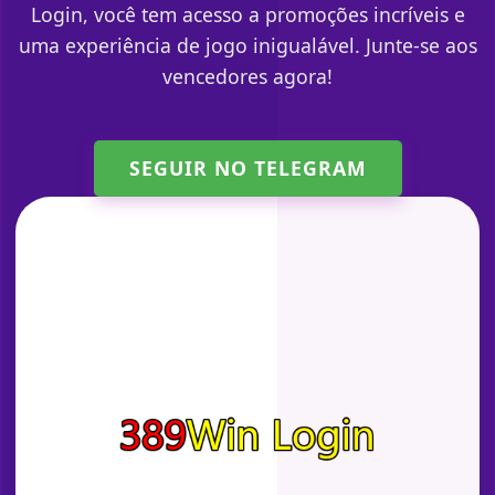
Login, você tem acesso a promoções incríveis e
uma experiência de jogo inigualável. Junte-se aos
vencedores agora!
SEGUIR NO TELEGRAM