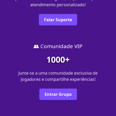
atendimento personalizado!
Falar Suporte
👥 Comunidade VIP
1000+
Junte-se a uma comunidade exclusiva de
jogadores e compartilhe experiências!
Entrar Grupo