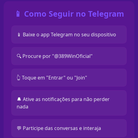
📱 Como Seguir no Telegram
📱 Baixe o app Telegram no seu dispositivo
🔍 Procure por "@389WinOficial"
👆 Toque em "Entrar" ou "Join"
🔔 Ative as notificações para não perder
nada
💬 Participe das conversas e interaja