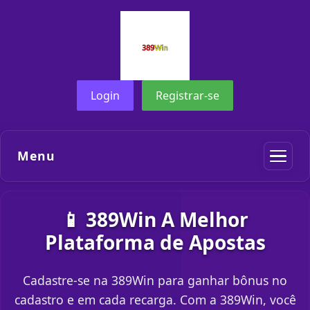
Login
Registrar-se
Menu
📱 389Win A Melhor
Plataforma de Apostas
Cadastre-se na 389Win para ganhar bônus no
cadastro e em cada recarga. Com a 389Win, você