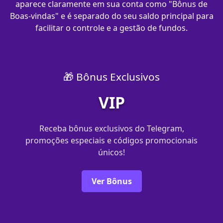
aparece claramente em sua conta como "Bônus de
Boas-vindas" e é separado do seu saldo principal para
facilitar o controle e a gestão de fundos.
🎁 Bônus Exclusivos
VIP
Receba bônus exclusivos do Telegram,
promoções especiais e códigos promocionais
únicos!
Ver Bônus