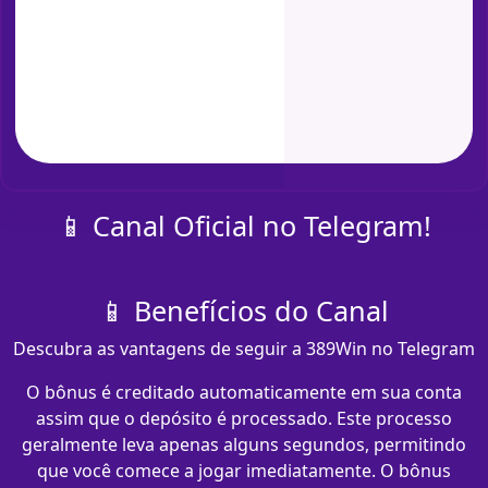
📱 Canal Oficial no Telegram!
📱 Benefícios do Canal
Descubra as vantagens de seguir a 389Win no Telegram
O bônus é creditado automaticamente em sua conta
assim que o depósito é processado. Este processo
geralmente leva apenas alguns segundos, permitindo
que você comece a jogar imediatamente. O bônus