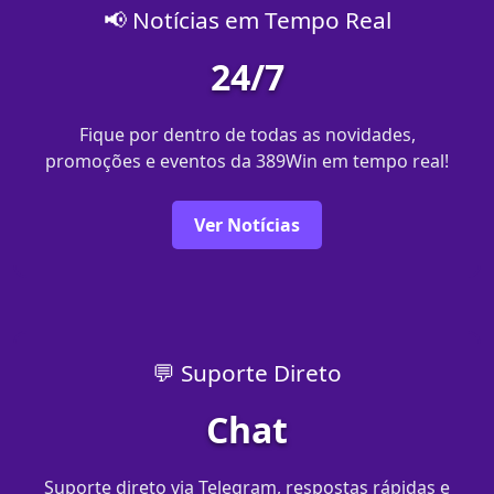
📢 Notícias em Tempo Real
24/7
Fique por dentro de todas as novidades,
promoções e eventos da 389Win em tempo real!
Ver Notícias
💬 Suporte Direto
Chat
Suporte direto via Telegram, respostas rápidas e