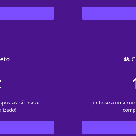
reto
👥 
t
espostas rápidas e
Junte-se a uma com
lizado!
compa
e