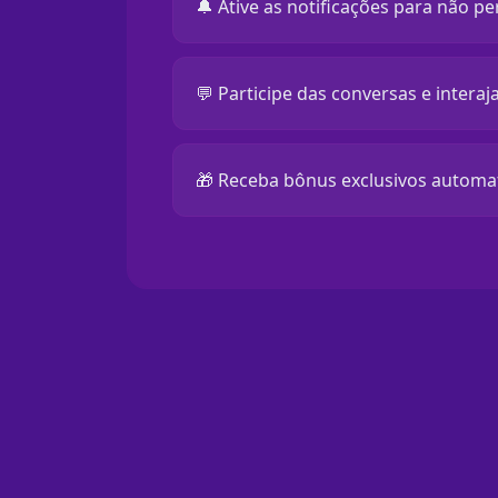
🔔 Ative as notificações para não p
💬 Participe das conversas e interaj
🎁 Receba bônus exclusivos autom