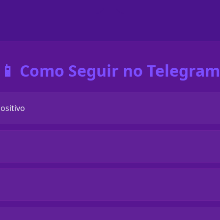
📱 Como Seguir no Telegram
ositivo
"