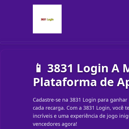
📱 3831 Login A 
Plataforma de A
Cadastre-se na 3831 Login para ganhar
cada recarga. Com a 3831 Login, você 
incríveis e uma experiência de jogo inig
vencedores agora!