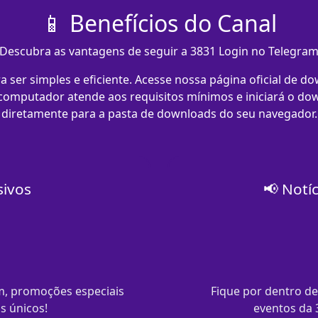
📱 Benefícios do Canal
Descubra as vantagens de seguir a 3831 Login no Telegra
a ser simples e eficiente. Acesse nossa página oficial de 
computador atende aos requisitos mínimos e iniciará o dow
diretamente para a pasta de downloads do seu navegador.
sivos
📢 Notí
m, promoções especiais
Fique por dentro d
s únicos!
eventos da 