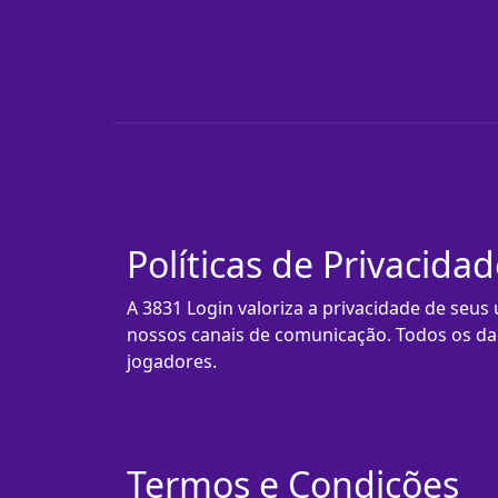
Políticas de Privacida
A 3831 Login valoriza a privacidade de seu
nossos canais de comunicação. Todos os dad
jogadores.
Termos e Condições