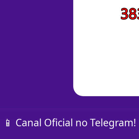
📱 Canal Oficial no Telegram!