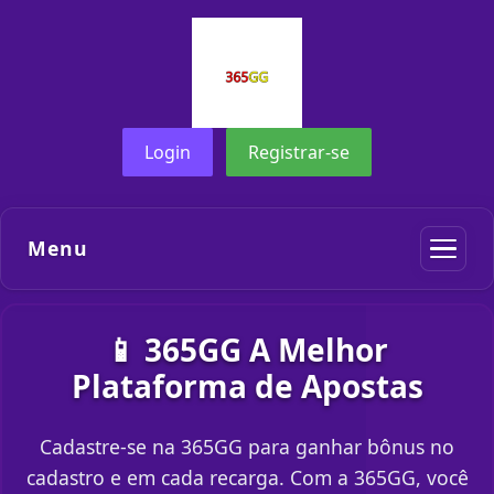
Login
Registrar-se
Menu
📱 365GG A Melhor
Plataforma de Apostas
Cadastre-se na 365GG para ganhar bônus no
cadastro e em cada recarga. Com a 365GG, você