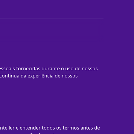
essoais fornecidas durante o uso de nossos
 contínua da experiência de nossos
nte ler e entender todos os termos antes de