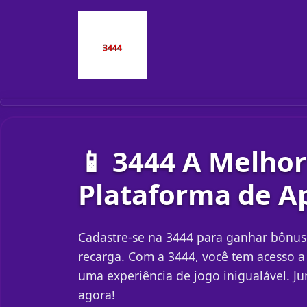
📱 3444 A Melhor
Plataforma de A
Cadastre-se na 3444 para ganhar bônus
recarga. Com a 3444, você tem acesso a
uma experiência de jogo inigualável. J
agora!