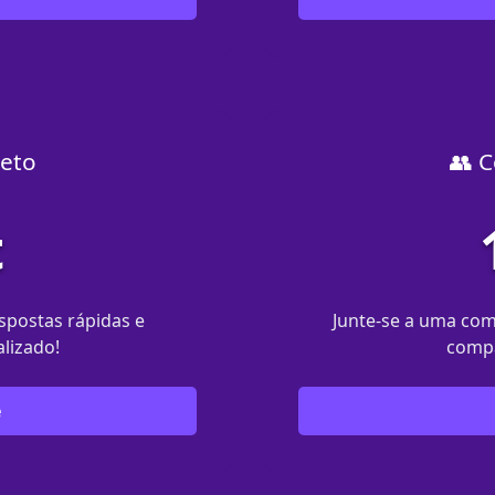
reto
👥 
t
espostas rápidas e
Junte-se a uma com
lizado!
compa
e