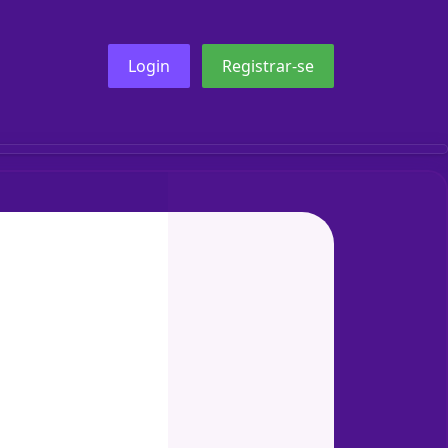
Login
Registrar-se