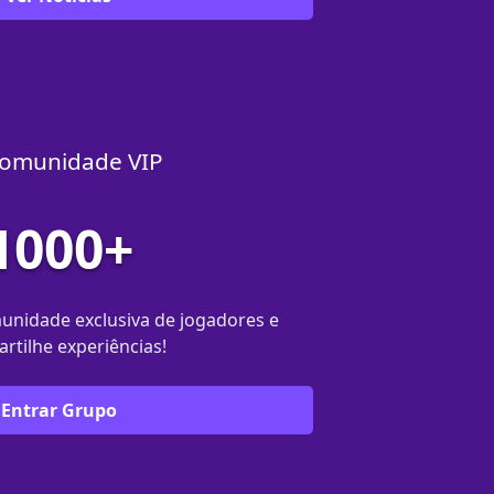
Comunidade VIP
1000+
unidade exclusiva de jogadores e
rtilhe experiências!
Entrar Grupo