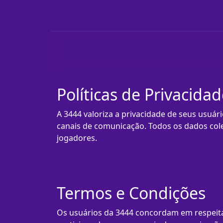
Políticas de Privacida
A 3444 valoriza a privacidade de seus usuá
canais de comunicação. Todos os dados cole
jogadores.
Termos e Condições
Os usuários da 3444 concordam em respeitar