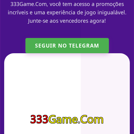
333Game.Com, você tem acesso a promoções
incríveis e uma experiência de jogo inigualável.
Junte-se aos vencedores agora!
SEGUIR NO TELEGRAM