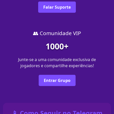
Falar Suporte
👥 Comunidade VIP
1000+
Junte-se a uma comunidade exclusiva de
jogadores e compartilhe experiências!
Entrar Grupo
📱 Como Seguir no Telegram