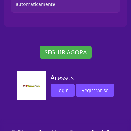
automaticamente
SEGUIR AGORA
Acessos
Login
Registrar-se