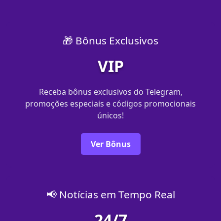
🎁 Bônus Exclusivos
VIP
Receba bônus exclusivos do Telegram,
promoções especiais e códigos promocionais
únicos!
Ver Bônus
📢 Notícias em Tempo Real
24/7