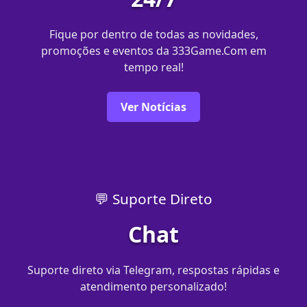
Fique por dentro de todas as novidades,
promoções e eventos da 333Game.Com em
tempo real!
Ver Notícias
💬 Suporte Direto
Chat
Suporte direto via Telegram, respostas rápidas e
atendimento personalizado!