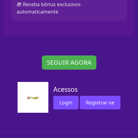
🎁 Receba bônus exclusivos
automaticamente
SEGUIR AGORA
Acessos
Login
Registrar-se