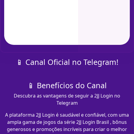
📱 Canal Oficial no Telegram!
📱 Benefícios do Canal
Descubra as vantagens de seguir a 2JJ Login no
Telegram
A plataforma 2JJ Login é saudável e confiável, com uma
ampla gama de jogos da série 2JJ Login Brasil , bônus
generosos e promoções incríveis para criar o melhor