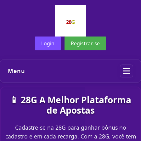
Login
Registrar-se
Menu
📱 28G A Melhor Plataforma
de Apostas
Cadastre-se na 28G para ganhar bônus no
cadastro e em cada recarga. Com a 28G, você tem