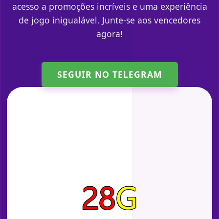
acesso a promoções incríveis e uma experiência
de jogo inigualável. Junte-se aos vencedores
agora!
SEGUIR NO TELEGRAM