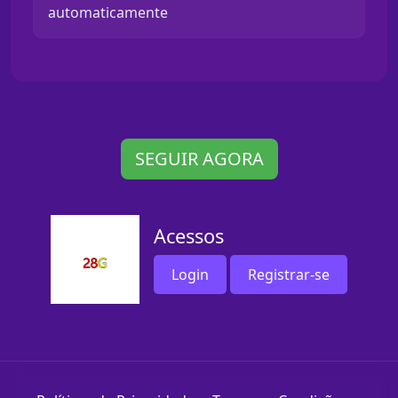
automaticamente
SEGUIR AGORA
Acessos
Login
Registrar-se