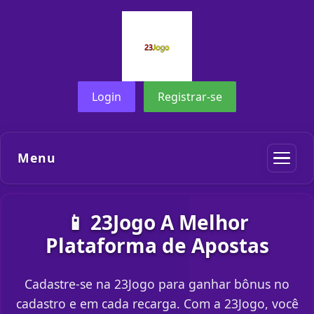
Login
Registrar-se
Menu
📱 23Jogo A Melhor
Plataforma de Apostas
Cadastre-se na 23Jogo para ganhar bônus no
cadastro e em cada recarga. Com a 23Jogo, você