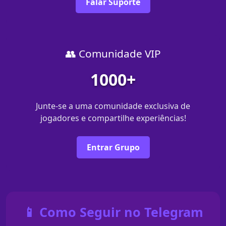
Falar Suporte
👥 Comunidade VIP
1000+
Junte-se a uma comunidade exclusiva de
jogadores e compartilhe experiências!
Entrar Grupo
📱 Como Seguir no Telegram