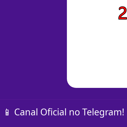
📱 Canal Oficial no Telegram!