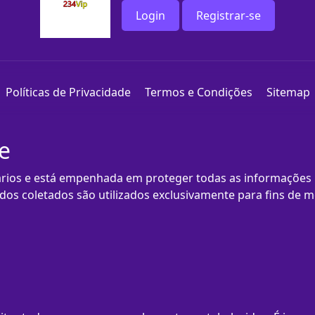
Login
Registrar-se
Políticas de Privacidade
Termos e Condições
Sitemap
de
uários e está empenhada em proteger todas as informações 
os coletados são utilizados exclusivamente para fins de m