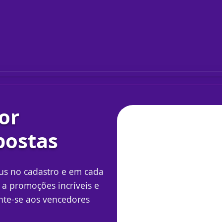
or
postas
us no cadastro e em cada
 a promoções incríveis e
unte-se aos vencedores