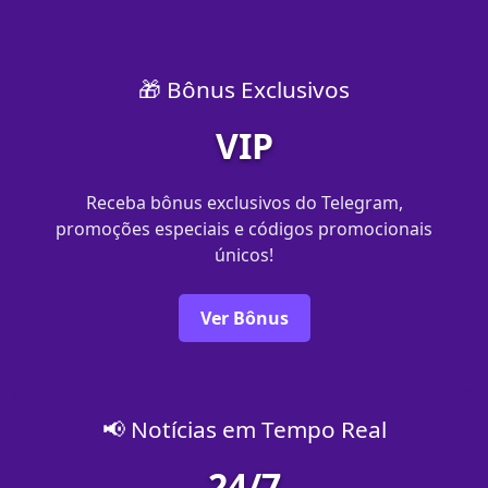
🎁 Bônus Exclusivos
VIP
Receba bônus exclusivos do Telegram,
promoções especiais e códigos promocionais
únicos!
Ver Bônus
📢 Notícias em Tempo Real
24/7