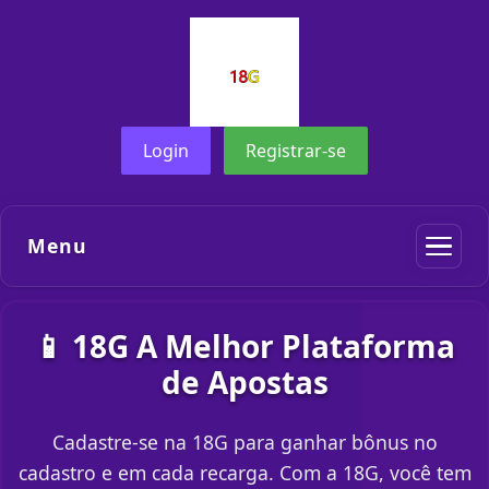
Login
Registrar-se
Menu
📱 18G A Melhor Plataforma
de Apostas
Cadastre-se na 18G para ganhar bônus no
cadastro e em cada recarga. Com a 18G, você tem