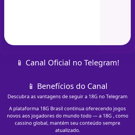
📱 Canal Oficial no Telegram!
📱 Benefícios do Canal
Descubra as vantagens de seguir a 18G no Telegram
A plataforma 18G Brasil continua oferecendo jogos
novos aos jogadores do mundo todo — a 18G , como
cassino global, mantém seu conteúdo sempre
atualizado.