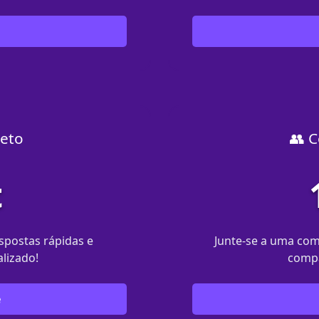
reto
👥 
t
espostas rápidas e
Junte-se a uma com
lizado!
compa
e