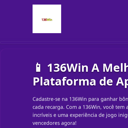
📱 136Win A Mel
Plataforma de A
Cadastre-se na 136Win para ganhar bôn
cada recarga. Com a 136Win, você tem 
incríveis e uma experiência de jogo inig
vencedores agora!