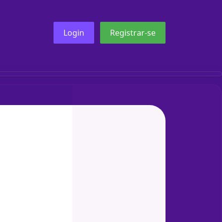
Login
Registrar-se