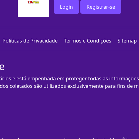
Login
Registrar-se
Políticas de Privacidade
Termos e Condições
Sitemap
de
uários e está empenhada em proteger todas as informações
os coletados são utilizados exclusivamente para fins de m