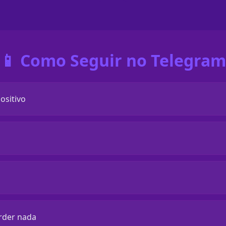
📱 Como Seguir no Telegram
ositivo
erder nada