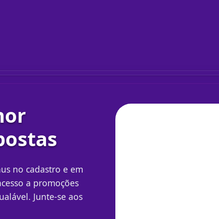
hor
postas
us no cadastro e em
acesso a promoções
ualável. Junte-se aos