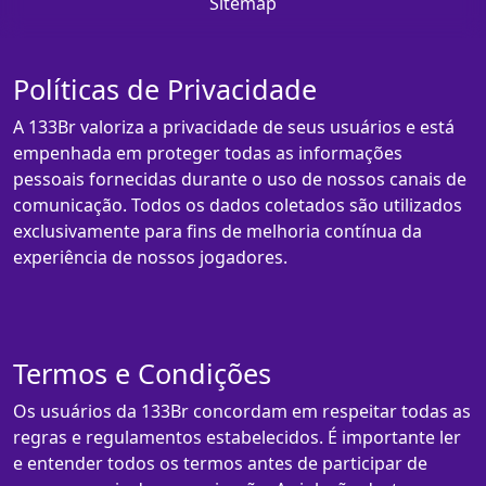
Sitemap
Políticas de Privacidade
A 133Br valoriza a privacidade de seus usuários e está
empenhada em proteger todas as informações
pessoais fornecidas durante o uso de nossos canais de
comunicação. Todos os dados coletados são utilizados
exclusivamente para fins de melhoria contínua da
experiência de nossos jogadores.
Termos e Condições
Os usuários da 133Br concordam em respeitar todas as
regras e regulamentos estabelecidos. É importante ler
e entender todos os termos antes de participar de