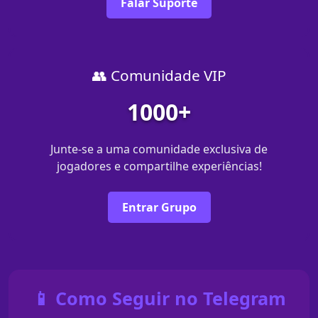
Falar Suporte
👥 Comunidade VIP
1000+
Junte-se a uma comunidade exclusiva de
jogadores e compartilhe experiências!
Entrar Grupo
📱 Como Seguir no Telegram